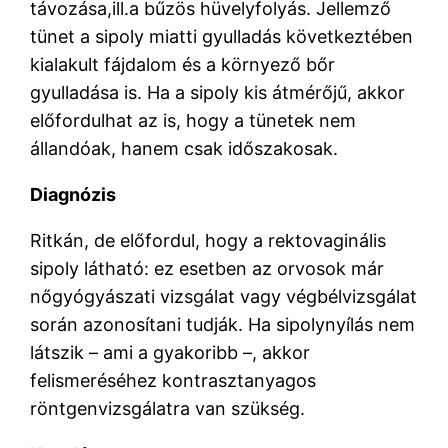
távozása,ill.a bűzös hüvelyfolyás. Jellemző
tünet a sipoly miatti gyulladás következtében
kialakult fájdalom és a környező bőr
gyulladása is. Ha a sipoly kis átmérőjű, akkor
előfordulhat az is, hogy a tünetek nem
állandóak, hanem csak időszakosak.
Diagnózis
Ritkán, de előfordul, hogy a rektovaginális
sipoly látható: ez esetben az orvosok már
nőgyógyászati vizsgálat vagy végbélvizsgálat
során azonosítani tudják. Ha sipolynyílás nem
látszik – ami a gyakoribb –, akkor
felismeréséhez kontrasztanyagos
röntgenvizsgálatra van szükség.