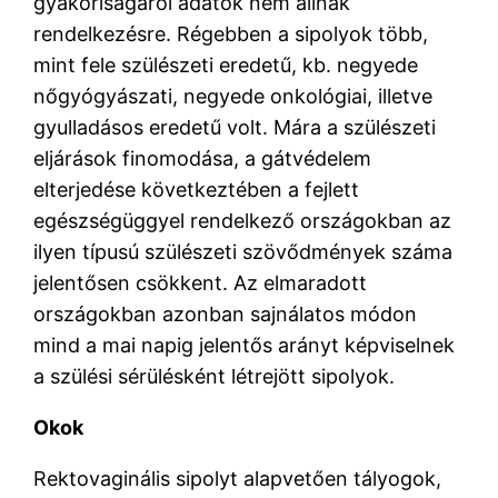
gyakoriságáról adatok nem állnak
rendelkezésre. Régebben a sipolyok több,
mint fele szülészeti eredetű, kb. negyede
nőgyógyászati, negyede onkológiai, illetve
gyulladásos eredetű volt. Mára a szülészeti
eljárások finomodása, a gátvédelem
elterjedése következtében a fejlett
egészségüggyel rendelkező országokban az
ilyen típusú szülészeti szövődmények száma
jelentősen csökkent. Az elmaradott
országokban azonban sajnálatos módon
mind a mai napig jelentős arányt képviselnek
a szülési sérülésként létrejött sipolyok.
Okok
Rektovaginális sipolyt alapvetően tályogok,