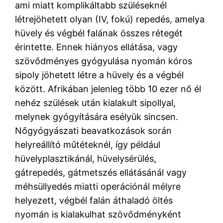
ami miatt komplikáltabb szüléseknél
létrejöhetett olyan (IV, fokú) repedés, amelya
hüvely és végbél falának összes rétegét
érintette. Ennek hiányos ellátása, vagy
szövődményes gyógyulása nyomán kóros
sipoly jöhetett létre a hüvely és a végbél
között. Afrikában jelenleg több 10 ezer nő él
nehéz szülések után kialakult sipollyal,
melynek gyógyítására esélyük sincsen.
Nőgyógyászati beavatkozások során
helyreállító műtéteknél, így például
hüvelyplasztikánál, hüvelysérülés,
gátrepedés, gátmetszés ellátásánál vagy
méhsüllyedés miatti operációnál mélyre
helyezett, végbél falán áthaladó öltés
nyomán is kialakulhat szövődményként