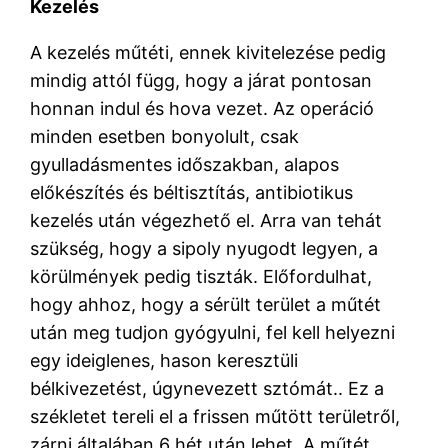
Kezelés
A kezelés műtéti, ennek kivitelezése pedig
mindig attól függ, hogy a járat pontosan
honnan indul és hova vezet. Az operáció
minden esetben bonyolult, csak
gyulladásmentes időszakban, alapos
előkészítés és béltisztítás, antibiotikus
kezelés után végezhető el. Arra van tehát
szükség, hogy a sipoly nyugodt legyen, a
körülmények pedig tiszták. Előfordulhat,
hogy ahhoz, hogy a sérült terület a műtét
után meg tudjon gyógyulni, fel kell helyezni
egy ideiglenes, hason keresztüli
bélkivezetést, úgynevezett sztómát.. Ez a
székletet tereli el a frissen műtött területről,
zárni általában 6 hét után lehet. A műtét