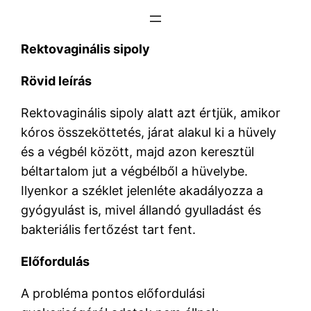
Ugrás
a
Rektovaginális sipoly
tartalomhoz
Rövid leírás
Rektovaginális sipoly alatt azt értjük, amikor
kóros összeköttetés, járat alakul ki a hüvely
és a végbél között, majd azon keresztül
béltartalom jut a végbélből a hüvelybe.
Ilyenkor a széklet jelenléte akadályozza a
gyógyulást is, mivel állandó gyulladást és
bakteriális fertőzést tart fent.
Előfordulás
A probléma pontos előfordulási