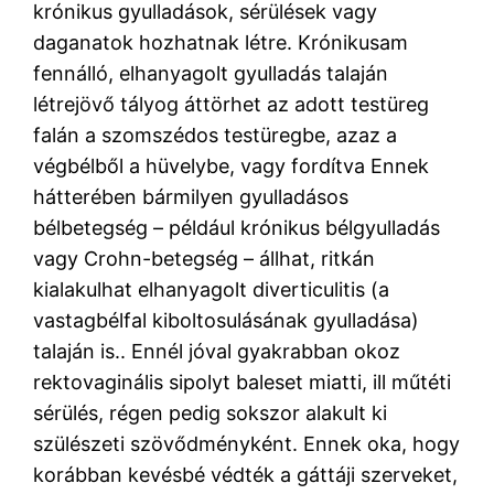
krónikus gyulladások, sérülések vagy
daganatok hozhatnak létre. Krónikusam
fennálló, elhanyagolt gyulladás talaján
létrejövő tályog áttörhet az adott testüreg
falán a szomszédos testüregbe, azaz a
végbélből a hüvelybe, vagy fordítva Ennek
hátterében bármilyen gyulladásos
bélbetegség – például krónikus bélgyulladás
vagy Crohn-betegség – állhat, ritkán
kialakulhat elhanyagolt diverticulitis (a
vastagbélfal kiboltosulásának gyulladása)
talaján is.. Ennél jóval gyakrabban okoz
rektovaginális sipolyt baleset miatti, ill műtéti
sérülés, régen pedig sokszor alakult ki
szülészeti szövődményként. Ennek oka, hogy
korábban kevésbé védték a gáttáji szerveket,