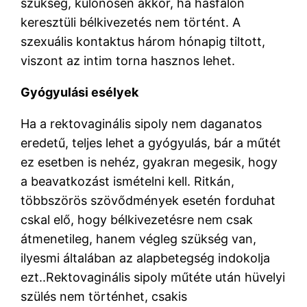
szükség, különösen akkor, ha hasfalon
keresztüli bélkivezetés nem történt. A
szexuális kontaktus három hónapig tiltott,
viszont az intim torna hasznos lehet.
Gyógyulási esélyek
Ha a rektovaginális sipoly nem daganatos
eredetű, teljes lehet a gyógyulás, bár a műtét
ez esetben is nehéz, gyakran megesik, hogy
a beavatkozást ismételni kell. Ritkán,
többszörös szövődmények esetén forduhat
cskal elő, hogy bélkivezetésre nem csak
átmenetileg, hanem végleg szükség van,
ilyesmi általában az alapbetegség indokolja
ezt..Rektovaginális sipoly műtéte után hüvelyi
szülés nem történhet, csakis